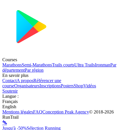
Courses
Marathons
Semi-Marathons
Trails courts
Ultra Trails
Ironman
Par
département
Par région
En savoir plus
Contact
A propos
Référencer une
course
Organisateurs
Inscriptions
Posters
Shop
Vidéos
Soutenir
Langue
:
Français
English
Mentions légales
FAQ
Conception
Peak Agency
© 2018-
2026
RunTrail
Jusqu'à -50%
Sélection Running