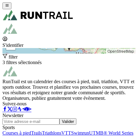
+
−
S'identifier
OpenStreetMap
filter
3 filtres sélectionnés
RunTrail est un calendrier des courses à pied, trail, triathlon, VTT et
sports outdoor. Trouvez et planifiez vos prochaines courses, trouvez
vos résultats et rejoignez notrer grande communauté de sportifs.
Organisateurs, publiez gratuitement votre évènement.
Suivez-nous
Newsletter
Valider
Sports
Courses à pied
Trails
Triathlons
VTT
Swimrun
UTMB® World Series