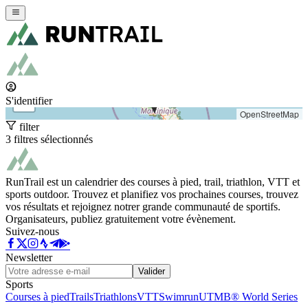
+
−
S'identifier
OpenStreetMap
filter
3 filtres sélectionnés
RunTrail est un calendrier des courses à pied, trail, triathlon, VTT et
sports outdoor. Trouvez et planifiez vos prochaines courses, trouvez
vos résultats et rejoignez notrer grande communauté de sportifs.
Organisateurs, publiez gratuitement votre évènement.
Suivez-nous
Newsletter
Valider
Sports
Courses à pied
Trails
Triathlons
VTT
Swimrun
UTMB® World Series