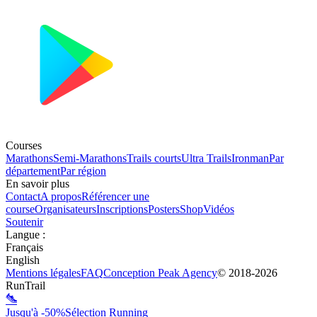
Courses
Marathons
Semi-Marathons
Trails courts
Ultra Trails
Ironman
Par
département
Par région
En savoir plus
Contact
A propos
Référencer une
course
Organisateurs
Inscriptions
Posters
Shop
Vidéos
Soutenir
Langue
:
Français
English
Mentions légales
FAQ
Conception
Peak Agency
© 2018-
2026
RunTrail
Jusqu'à -50%
Sélection Running