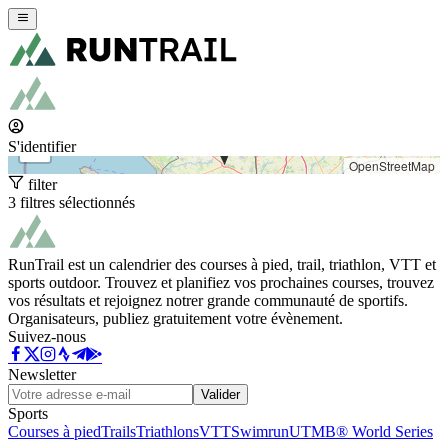
+
−
S'identifier
OpenStreetMap
filter
3 filtres sélectionnés
RunTrail est un calendrier des courses à pied, trail, triathlon, VTT et
sports outdoor. Trouvez et planifiez vos prochaines courses, trouvez
vos résultats et rejoignez notrer grande communauté de sportifs.
Organisateurs, publiez gratuitement votre évènement.
Suivez-nous
Newsletter
Valider
Sports
Courses à pied
Trails
Triathlons
VTT
Swimrun
UTMB® World Series