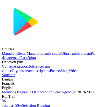
Courses
Marathons
Semi-Marathons
Trails courts
Ultra Trails
Ironman
Par
département
Par région
En savoir plus
Contact
A propos
Référencer une
course
Organisateurs
Inscriptions
Posters
Shop
Vidéos
Soutenir
Langue
:
Français
English
Mentions légales
FAQ
Conception
Peak Agency
© 2018-
2026
RunTrail
Jusqu'à -50%
Sélection Running