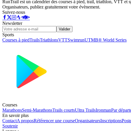
RunTrail est un calendrier des courses à pied, trail, triathlon, VTT et
Organisateurs, publiez gratuitement votre évènement.
Suivez-nous
Newsletter
Valider
Sports
Courses à pied
Trails
Triathlons
VTT
Swimrun
UTMB® World Series
Courses
Marathons
Semi-Marathons
Trails courts
Ultra Trails
Ironman
Par départ
En savoir plus
Contact
A propos
Référencer une course
Organisateurs
Inscriptions
Post
Soutenir