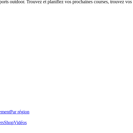
 sports outdoor. Trouvez et planifiez vos prochaines courses, trouvez vos
ement
Par région
ers
Shop
Vidéos