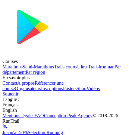
Courses
Marathons
Semi-Marathons
Trails courts
Ultra Trails
Ironman
Par
département
Par région
En savoir plus
Contact
A propos
Référencer une
course
Organisateurs
Inscriptions
Posters
Shop
Vidéos
Soutenir
Langue
:
Français
English
Mentions légales
FAQ
Conception
Peak Agency
© 2018-
2026
RunTrail
Jusqu'à -50%
Sélection Running