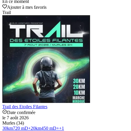
En ce moment
Ajouter à mes favoris
Trail
Trail des Etoiles Filantes
Date confirmée
le 7 août 2026
Murles (34)
30
km
720 mD+
20
km
450 mD+
+
1