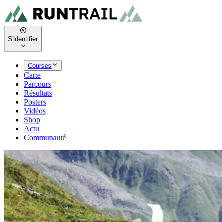
S'identifier
Courses
Carte
Parcours
Résultats
Posters
Vidéos
Shop
Actu
Communauté