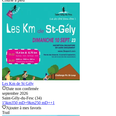
Course à pied
Les Km de St Gély
Date non confirmée
septembre 2026
Saint-Gély-du-Fesc (34)
15
km
350 mD+
9
km
250 mD+
+
1
Ajouter à mes favoris
Trail