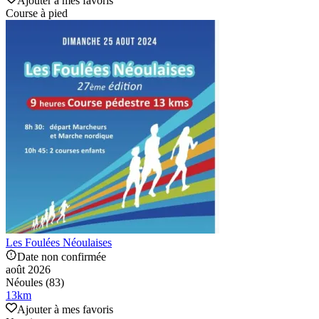
Ajouter à mes favoris
Course à pied
Les Foulées Néoulaises
Date non confirmée
août 2026
Néoules (83)
13
km
Ajouter à mes favoris