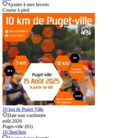
Ajouter à mes favoris
Course à pied
10 km de Puget Ville
Date non confirmée
août 2026
Puget-ville (83)
10.5
km
5
km