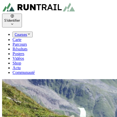
S'identifier
Courses
Carte
Parcours
Résultats
Posters
Vidéos
Shop
Actu
Communauté