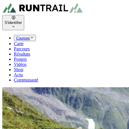
S'identifier
Courses
Carte
Parcours
Résultats
Posters
Vidéos
Shop
Actu
Communauté