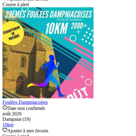
Course à pied
Foulées Dampniacoises
Date non confirmée
août 2026
Dampniat (19)
10
km
Ajouter à mes favoris