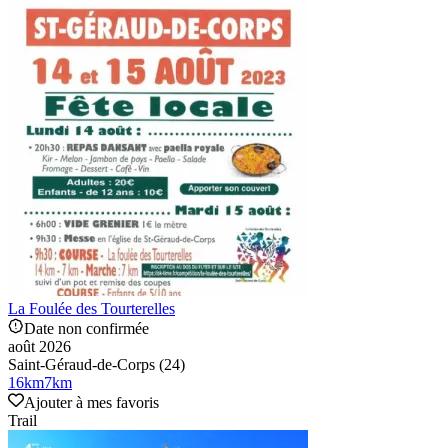
La Foulée des Tourterelles
Date non confirmée
août 2026
Saint-Géraud-de-Corps (24)
16
km
7
km
Ajouter à mes favoris
Trail