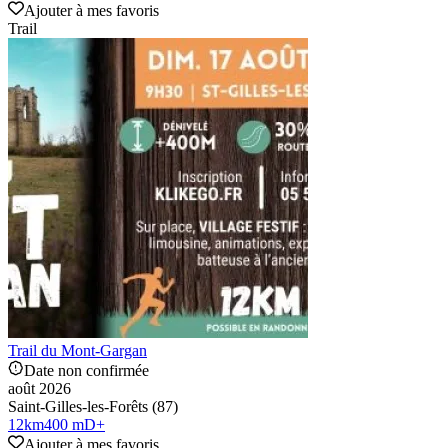
Ajouter à mes favoris
Trail
Trail du Mont-Gargan
Date non confirmée
août 2026
Saint-Gilles-les-Forêts (87)
12
km
400 mD+
Ajouter à mes favoris