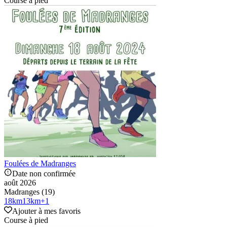
Course à pied
Foulées de Madranges
Date non confirmée
août 2026
Madranges (19)
18
km
13
km
+
1
Ajouter à mes favoris
Course à pied