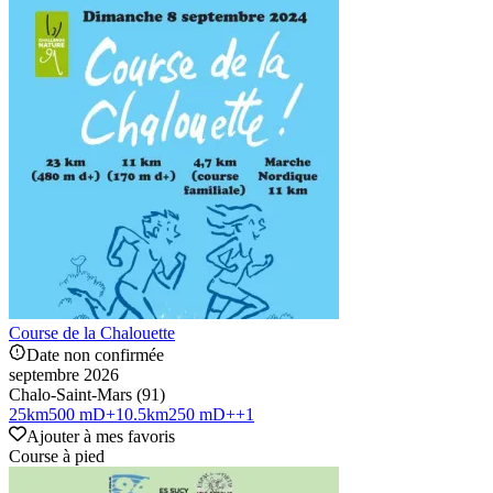
Course de la Chalouette
Date non confirmée
septembre 2026
Chalo-Saint-Mars (91)
25
km
500 mD+
10.5
km
250 mD+
+
1
Ajouter à mes favoris
Course à pied