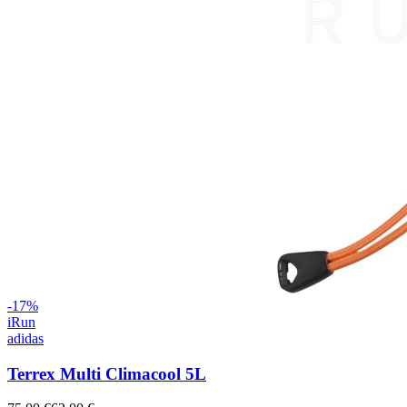
-
17
%
iRun
adidas
Terrex Multi Climacool 5L