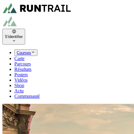
S'identifier
Courses
Carte
Parcours
Résultats
Posters
Vidéos
Shop
Actu
Communauté