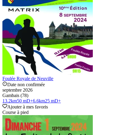
Foulée Royale de Neuville
Date non confirmée
septembre 2026
Gambais (78)
13.2
km
50 mD+
6.6
km
25 mD+
Ajouter à mes favoris
Course à pied