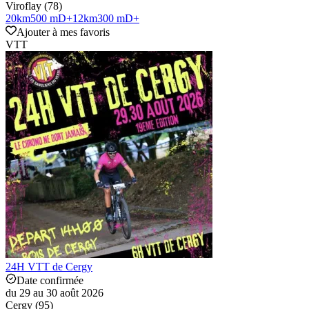
Viroflay (78)
20
km
500 mD+
12
km
300 mD+
Ajouter à mes favoris
VTT
24H VTT de Cergy
Date confirmée
du 29 au 30 août 2026
Cergy (95)