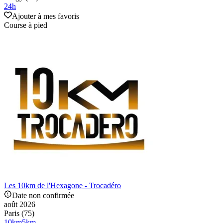
24
h
Ajouter à mes favoris
Course à pied
Les 10km de l'Hexagone - Trocadéro
Date non confirmée
août 2026
Paris (75)
10
km
5
km