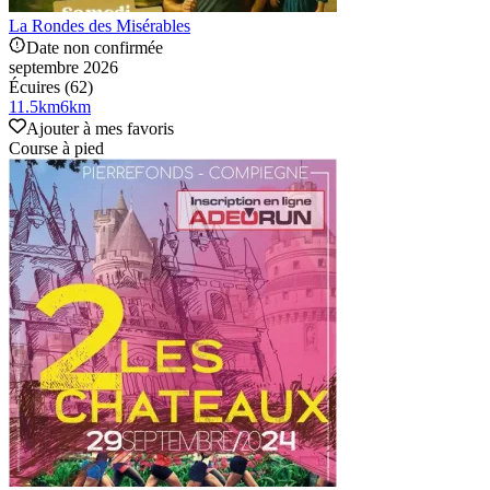
La Rondes des Misérables
Date non confirmée
septembre 2026
Écuires (62)
11.5
km
6
km
Ajouter à mes favoris
Course à pied