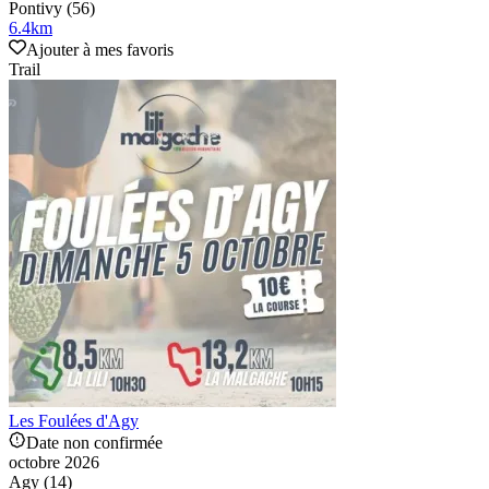
Pontivy (56)
6.4
km
Ajouter à mes favoris
Trail
Les Foulées d'Agy
Date non confirmée
octobre 2026
Agy (14)