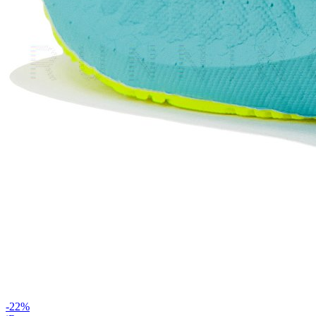
-
22
%