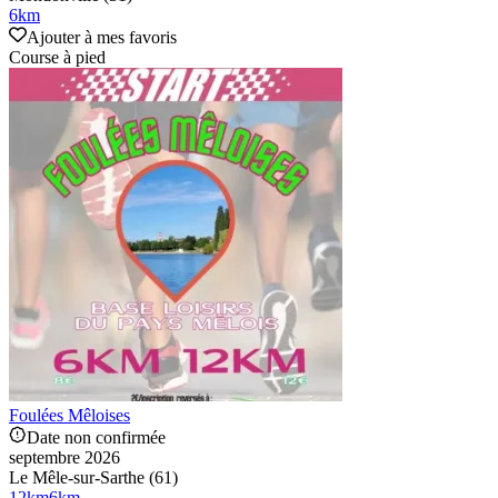
6
km
Ajouter à mes favoris
Course à pied
Foulées Mêloises
Date non confirmée
septembre 2026
Le Mêle-sur-Sarthe (61)
12
km
6
km