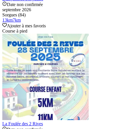
Date non confirmée
septembre 2026
Sorgues (84)
13
km
7
km
Ajouter à mes favoris
Course à pied
La Foulée des 2 Rives