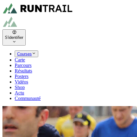
S'identifier
Courses
Carte
Parcours
Résultats
Posters
Vidéos
Shop
Actu
Communauté