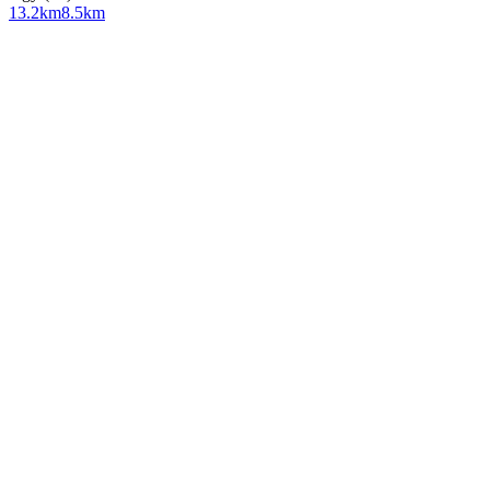
13.2
km
8.5
km