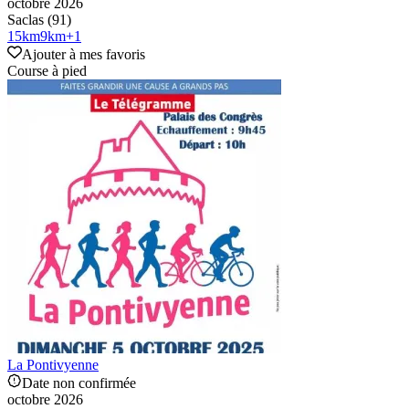
octobre 2026
Saclas (91)
15
km
9
km
+
1
Ajouter à mes favoris
Course à pied
La Pontivyenne
Date non confirmée
octobre 2026