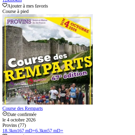
Ajouter à mes favoris
Course à pied
Course des Remparts
Date confirmée
le 4 octobre 2026
Provins (77)
18.3
km
167 mD+
6.3
km
57 mD+