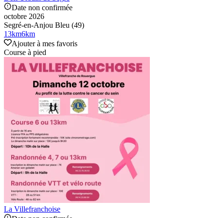
Date non confirmée
octobre 2026
Segré-en-Anjou Bleu (49)
13
km
6
km
Ajouter à mes favoris
Course à pied
La Villefranchoise