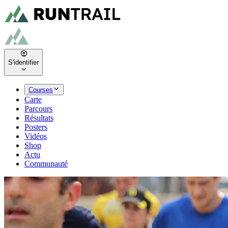
S'identifier
Courses
Carte
Parcours
Résultats
Posters
Vidéos
Shop
Actu
Communauté