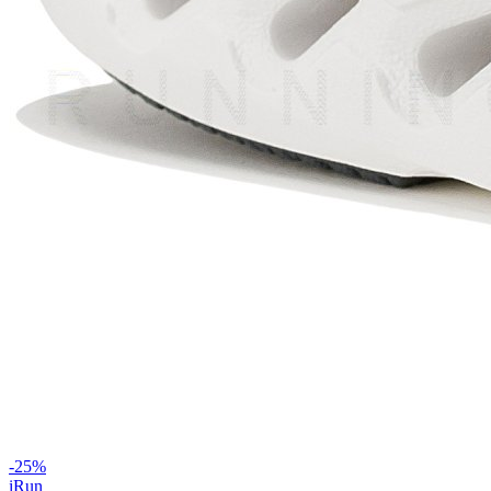
-
25
%
iRun