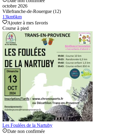
Date non confirmée
octobre 2026
Villefranche-de-Rouergue (12)
13
km
6
km
Ajouter à mes favoris
Course à pied
Les Foulées de la Nartuby
Date non confirmée