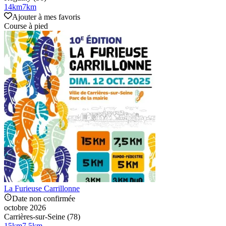
14
km
7
km
Ajouter à mes favoris
Course à pied
La Furieuse Carrillonne
Date non confirmée
octobre 2026
Carrières-sur-Seine (78)
15
km
7.5
km