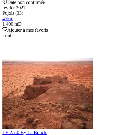
Date non confirmée
février 2027
Pujols (33)
45
km
1 400 mD+
Ajouter à mes favoris
Trail
LE 2.7.0 By La Boucle