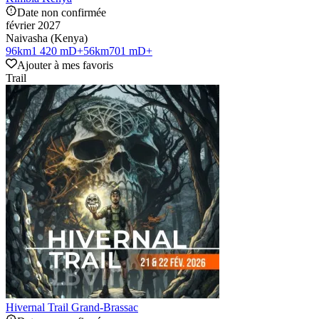
Date non confirmée
février 2027
Naivasha (Kenya)
96
km
1 420 mD+
56
km
701 mD+
Ajouter à mes favoris
Trail
Hivernal Trail Grand-Brassac