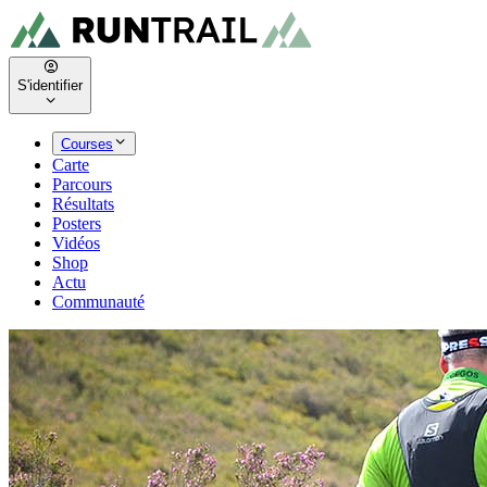
S'identifier
Courses
Carte
Parcours
Résultats
Posters
Vidéos
Shop
Actu
Communauté