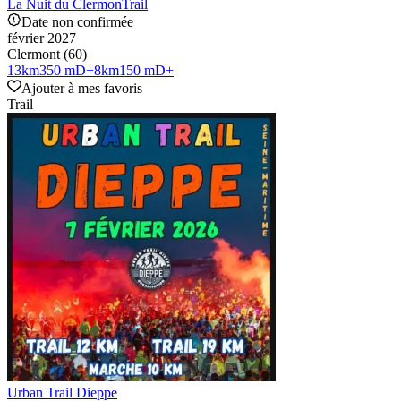
La Nuit du ClermonTrail
Date non confirmée
février 2027
Clermont (60)
13
km
350 mD+
8
km
150 mD+
Ajouter à mes favoris
Trail
Urban Trail Dieppe