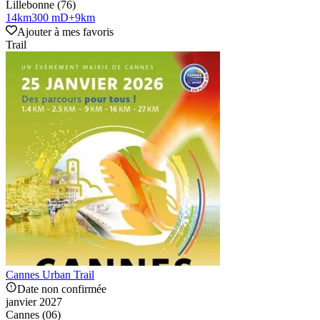
Lillebonne (76)
14
km
300 mD+
9
km
Ajouter à mes favoris
Trail
Cannes Urban Trail
Date non confirmée
janvier 2027
Cannes (06)