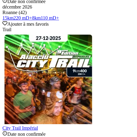
Date non confirmée
décembre 2026
Roanne (42)
15
km
220 mD+
8
km
110 mD+
Ajouter à mes favoris
Trail
City Trail Impérial
Date non confirmée