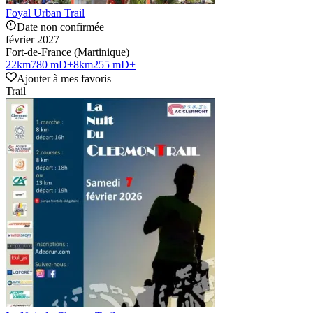
Foyal Urban Trail
Date non confirmée
février 2027
Fort-de-France (Martinique)
22
km
780 mD+
8
km
255 mD+
Ajouter à mes favoris
Trail