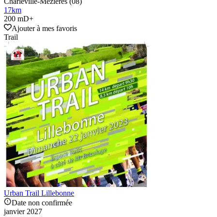
Charleville-Mézières (08)
17
km
200 mD+
Ajouter à mes favoris
Trail
Urban Trail Lillebonne
Date non confirmée
janvier 2027