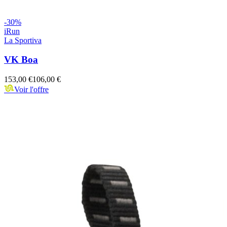
-
30
%
iRun
La Sportiva
VK Boa
153,00 €
106,00 €
Voir l'offre