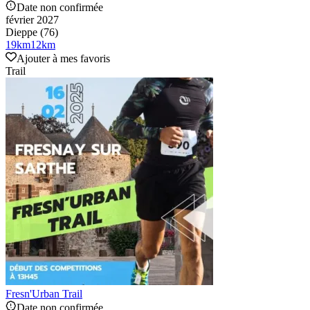
Date non confirmée
février 2027
Dieppe (76)
19
km
12
km
Ajouter à mes favoris
Trail
Fresn'Urban Trail
Date non confirmée