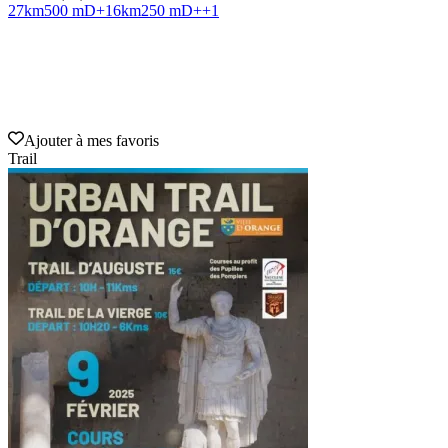
27
km
500 mD+
16
km
250 mD+
+
1
Ajouter à mes favoris
Trail