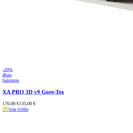
-
20
%
iRun
Salomon
XA PRO 3D v9 Gore-Tex
170,00 €
135,00 €
Voir l'offre