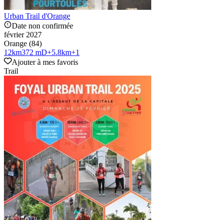
Urban Trail d'Orange
Date non confirmée
février 2027
Orange (84)
12
km
372 mD+
5.8
km
+
1
Ajouter à mes favoris
Trail