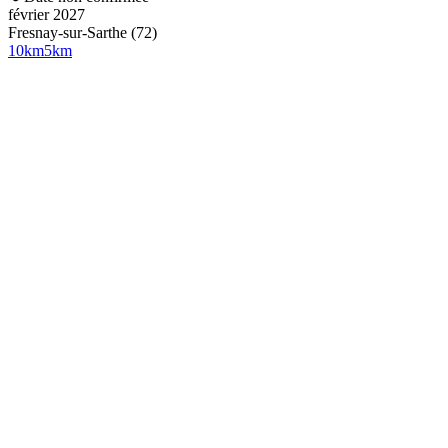
février 2027
Fresnay-sur-Sarthe (72)
10
km
5
km