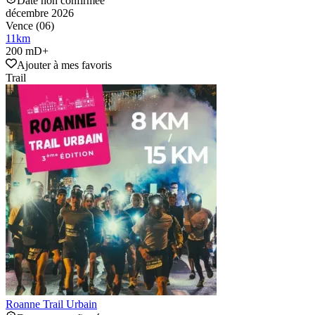
Date non confirmée
décembre 2026
Vence (06)
11
km
200 mD+
Ajouter à mes favoris
Trail
Roanne Trail Urbain