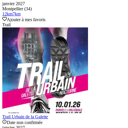
janvier 2027
Montpellier (34)
12
km
7
km
Ajouter à mes favoris
Trail
Trail Urbain de la Galette
Date non confirmée
janvier 2027