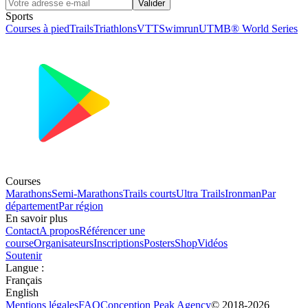
Valider
Sports
Courses à pied
Trails
Triathlons
VTT
Swimrun
UTMB® World Series
Courses
Marathons
Semi-Marathons
Trails courts
Ultra Trails
Ironman
Par
département
Par région
En savoir plus
Contact
A propos
Référencer une
course
Organisateurs
Inscriptions
Posters
Shop
Vidéos
Soutenir
Langue
:
Français
English
Mentions légales
FAQ
Conception
Peak Agency
© 2018-
2026