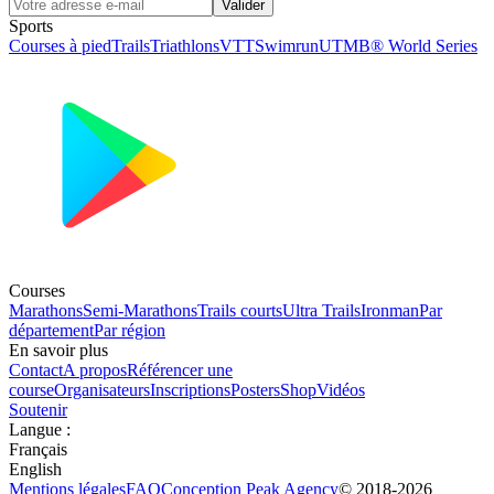
Valider
Sports
Courses à pied
Trails
Triathlons
VTT
Swimrun
UTMB® World Series
Courses
Marathons
Semi-Marathons
Trails courts
Ultra Trails
Ironman
Par
département
Par région
En savoir plus
Contact
A propos
Référencer une
course
Organisateurs
Inscriptions
Posters
Shop
Vidéos
Soutenir
Langue
:
Français
English
Mentions légales
FAQ
Conception
Peak Agency
© 2018-
2026