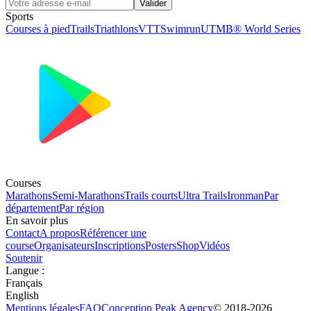
Valider
Sports
Courses à pied
Trails
Triathlons
VTT
Swimrun
UTMB® World Series
Courses
Marathons
Semi-Marathons
Trails courts
Ultra Trails
Ironman
Par
département
Par région
En savoir plus
Contact
A propos
Référencer une
course
Organisateurs
Inscriptions
Posters
Shop
Vidéos
Soutenir
Langue
:
Français
English
Mentions légales
FAQ
Conception
Peak Agency
© 2018-
2026