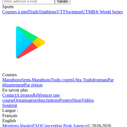
Valider
Sports
Courses à pied
Trails
Triathlons
VTT
Swimrun
UTMB® World Series
Courses
Marathons
Semi-Marathons
Trails courts
Ultra Trails
Ironman
Par
département
Par région
En savoir plus
Contact
A propos
Référencer une
course
Organisateurs
Inscriptions
Posters
Shop
Vidéos
Soutenir
Langue
:
Français
English
Mentions légales
FAQ
Conception
Peak Agency
© 2018-
2026