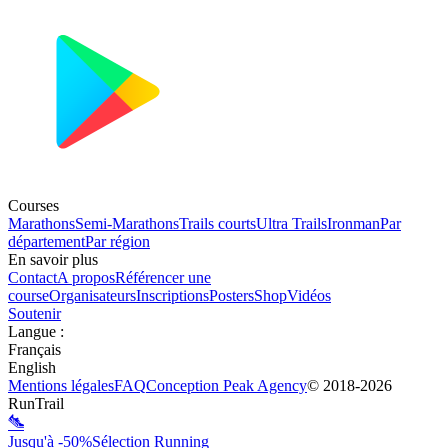
Courses
Marathons
Semi-Marathons
Trails courts
Ultra Trails
Ironman
Par
département
Par région
En savoir plus
Contact
A propos
Référencer une
course
Organisateurs
Inscriptions
Posters
Shop
Vidéos
Soutenir
Langue
:
Français
English
Mentions légales
FAQ
Conception
Peak Agency
© 2018-
2026
RunTrail
Jusqu'à -50%
Sélection Running