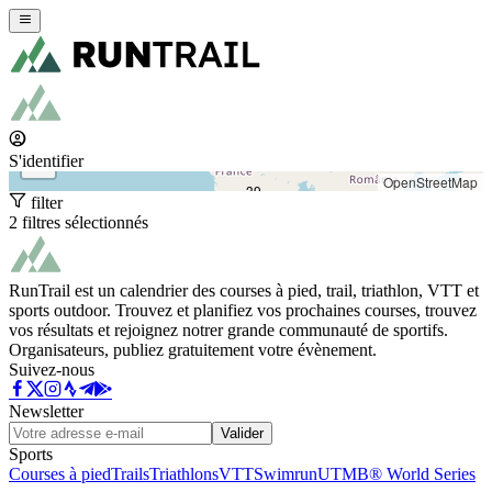
+
−
S'identifier
OpenStreetMap
39
filter
2 filtres sélectionnés
RunTrail est un calendrier des courses à pied, trail, triathlon, VTT et
sports outdoor. Trouvez et planifiez vos prochaines courses, trouvez
vos résultats et rejoignez notrer grande communauté de sportifs.
Organisateurs, publiez gratuitement votre évènement.
Suivez-nous
Newsletter
Valider
Sports
Courses à pied
Trails
Triathlons
VTT
Swimrun
UTMB® World Series