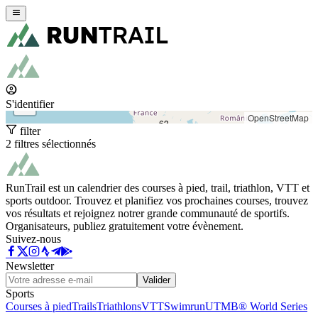
+
−
S'identifier
OpenStreetMap
63
filter
2 filtres sélectionnés
RunTrail est un calendrier des courses à pied, trail, triathlon, VTT et
sports outdoor. Trouvez et planifiez vos prochaines courses, trouvez
vos résultats et rejoignez notrer grande communauté de sportifs.
Organisateurs, publiez gratuitement votre évènement.
Suivez-nous
Newsletter
Valider
Sports
Courses à pied
Trails
Triathlons
VTT
Swimrun
UTMB® World Series