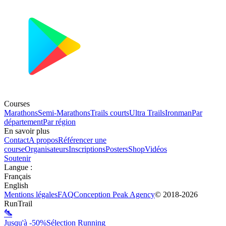
Courses
Marathons
Semi-Marathons
Trails courts
Ultra Trails
Ironman
Par
département
Par région
En savoir plus
Contact
A propos
Référencer une
course
Organisateurs
Inscriptions
Posters
Shop
Vidéos
Soutenir
Langue
:
Français
English
Mentions légales
FAQ
Conception
Peak Agency
© 2018-
2026
RunTrail
Jusqu'à -50%
Sélection Running