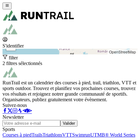
+
−
S'identifier
OpenStreetMap
85
filter
2 filtres sélectionnés
RunTrail est un calendrier des courses à pied, trail, triathlon, VTT et
sports outdoor. Trouvez et planifiez vos prochaines courses, trouvez
vos résultats et rejoignez notrer grande communauté de sportifs.
Organisateurs, publiez gratuitement votre évènement.
Suivez-nous
Newsletter
Valider
Sports
Courses à pied
Trails
Triathlons
VTT
Swimrun
UTMB® World Series