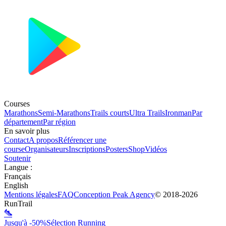
Courses
Marathons
Semi-Marathons
Trails courts
Ultra Trails
Ironman
Par
département
Par région
En savoir plus
Contact
A propos
Référencer une
course
Organisateurs
Inscriptions
Posters
Shop
Vidéos
Soutenir
Langue
:
Français
English
Mentions légales
FAQ
Conception
Peak Agency
© 2018-
2026
RunTrail
Jusqu'à -50%
Sélection Running