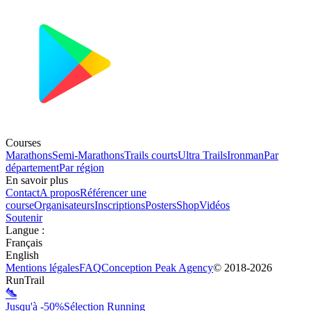
Courses
Marathons
Semi-Marathons
Trails courts
Ultra Trails
Ironman
Par
département
Par région
En savoir plus
Contact
A propos
Référencer une
course
Organisateurs
Inscriptions
Posters
Shop
Vidéos
Soutenir
Langue
:
Français
English
Mentions légales
FAQ
Conception
Peak Agency
© 2018-
2026
RunTrail
Jusqu'à -50%
Sélection Running