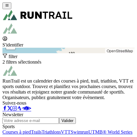
+
−
S'identifier
OpenStreetMap
180
filter
2 filtres sélectionnés
RunTrail est un calendrier des courses à pied, trail, triathlon, VTT et
sports outdoor. Trouvez et planifiez vos prochaines courses, trouvez
vos résultats et rejoignez notrer grande communauté de sportifs.
Organisateurs, publiez gratuitement votre évènement.
Suivez-nous
Newsletter
Valider
Sports
Courses à pied
Trails
Triathlons
VTT
Swimrun
UTMB® World Series