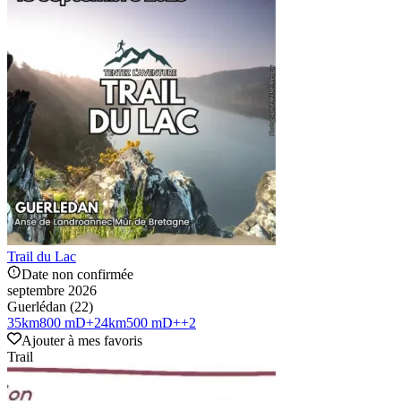
Trail du Lac
Date non confirmée
septembre 2026
Guerlédan (22)
35
km
800 mD+
24
km
500 mD+
+
2
Ajouter à mes favoris
Trail