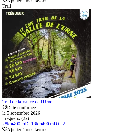
Ajouter à mes favoris
Trail
Trail de la Vallée de l'Urne
Date confirmée
le 5 septembre 2026
Trégueux (22)
28
km
400 mD+
18
km
400 mD+
+
2
Ajouter à mes favoris