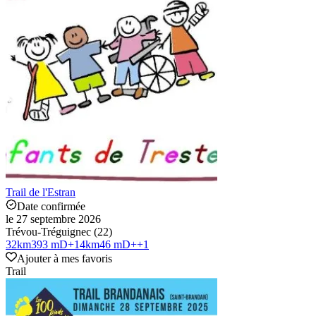
Trail de l'Estran
Date confirmée
le 27 septembre 2026
Trévou-Tréguignec (22)
32
km
393 mD+
14
km
46 mD+
+
1
Ajouter à mes favoris
Trail