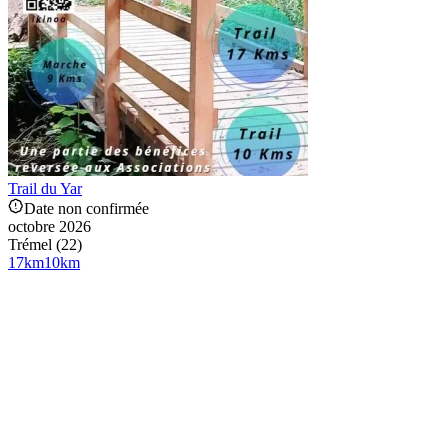
Trail du Yar
Date non confirmée
octobre 2026
Trémel (22)
17
km
10
km