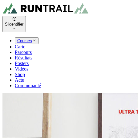
S'identifier
Courses
Carte
Parcours
Résultats
Posters
Vidéos
Shop
Actu
Communauté