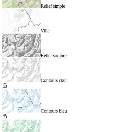
Relief simple
Ville
Relief sombre
Contours clair
Contours bleu