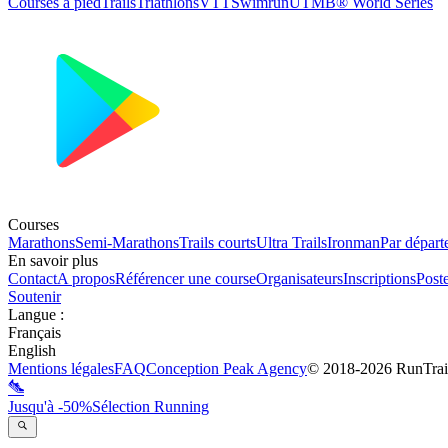
Courses à pied
Trails
Triathlons
VTT
Swimrun
UTMB® World Series
Courses
Marathons
Semi-Marathons
Trails courts
Ultra Trails
Ironman
Par départ
En savoir plus
Contact
A propos
Référencer une course
Organisateurs
Inscriptions
Post
Soutenir
Langue
:
Français
English
Mentions légales
FAQ
Conception
Peak Agency
© 2018-
2026
RunTrai
Jusqu'à -50%
Sélection Running