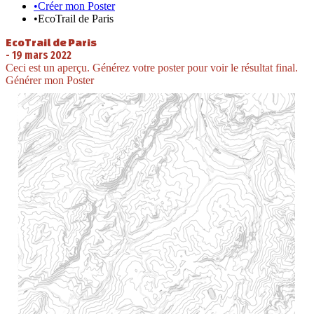
•
Créer mon Poster
•
EcoTrail de Paris
EcoTrail de Paris
-
19 mars 2022
Ceci est un aperçu. Générez votre poster pour voir le résultat final.
Générer mon Poster