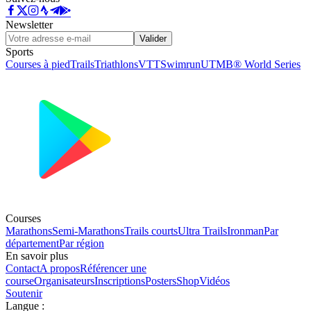
Newsletter
Valider
Sports
Courses à pied
Trails
Triathlons
VTT
Swimrun
UTMB® World Series
Courses
Marathons
Semi-Marathons
Trails courts
Ultra Trails
Ironman
Par
département
Par région
En savoir plus
Contact
A propos
Référencer une
course
Organisateurs
Inscriptions
Posters
Shop
Vidéos
Soutenir
Langue
: