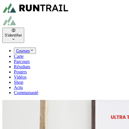
S'identifier
Courses
Carte
Parcours
Résultats
Posters
Vidéos
Shop
Actu
Communauté