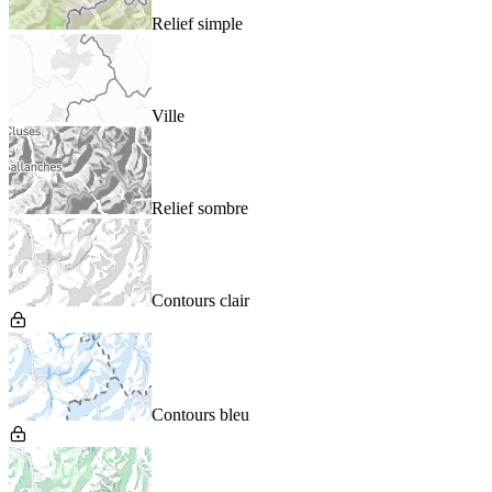
Relief simple
Ville
Relief sombre
Contours clair
Contours bleu