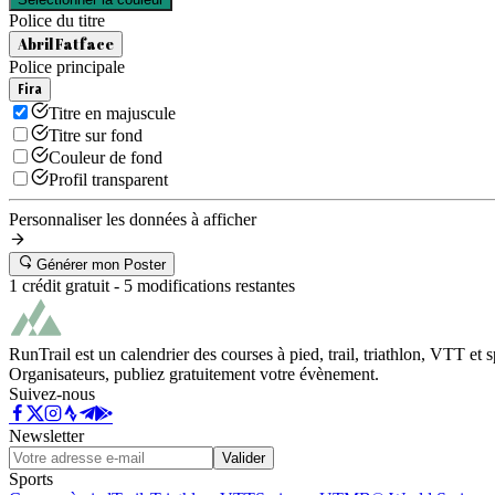
Police du titre
Abril Fatface
Police principale
Fira
Titre en majuscule
Titre sur fond
Couleur de fond
Profil transparent
Personnaliser les données à afficher
Générer mon Poster
1 crédit gratuit -
5
modifications restantes
RunTrail est un calendrier des courses à pied, trail, triathlon, VTT et
Organisateurs, publiez gratuitement votre évènement.
Suivez-nous
Newsletter
Valider
Sports