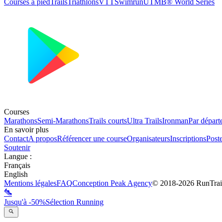
Courses à pied
Trails
Triathlons
VTT
Swimrun
UTMB® World Series
Courses
Marathons
Semi-Marathons
Trails courts
Ultra Trails
Ironman
Par départ
En savoir plus
Contact
A propos
Référencer une course
Organisateurs
Inscriptions
Post
Soutenir
Langue
:
Français
English
Mentions légales
FAQ
Conception
Peak Agency
© 2018-
2026
RunTrai
Jusqu'à -50%
Sélection Running