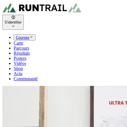
S'identifier
Courses
Carte
Parcours
Résultats
Posters
Vidéos
Shop
Actu
Communauté