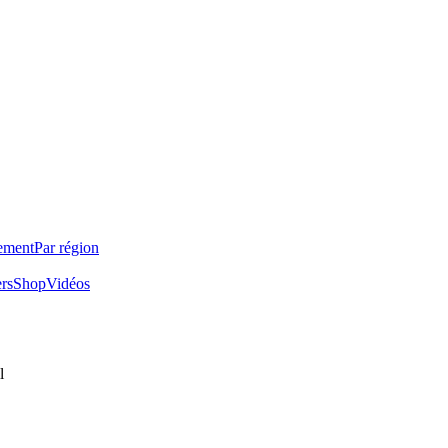
ement
Par région
ers
Shop
Vidéos
l