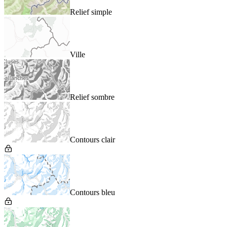
Relief simple
Ville
Relief sombre
Contours clair
Contours bleu