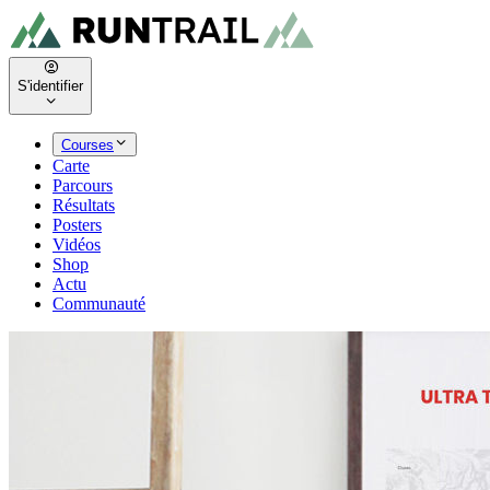
S'identifier
Courses
Carte
Parcours
Résultats
Posters
Vidéos
Shop
Actu
Communauté