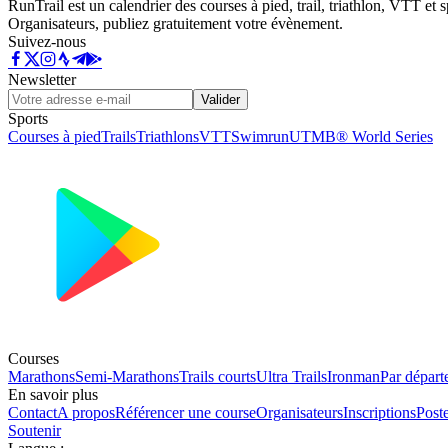
RunTrail est un calendrier des courses à pied, trail, triathlon, VTT et
Organisateurs, publiez gratuitement votre évènement.
Suivez-nous
Newsletter
Valider
Sports
Courses à pied
Trails
Triathlons
VTT
Swimrun
UTMB® World Series
Courses
Marathons
Semi-Marathons
Trails courts
Ultra Trails
Ironman
Par départ
En savoir plus
Contact
A propos
Référencer une course
Organisateurs
Inscriptions
Post
Soutenir