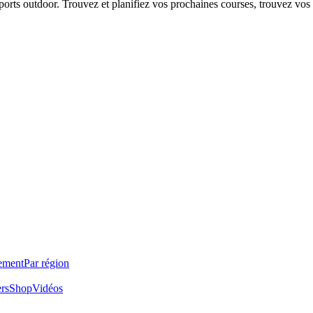
 sports outdoor. Trouvez et planifiez vos prochaines courses, trouvez vos
ement
Par région
ers
Shop
Vidéos