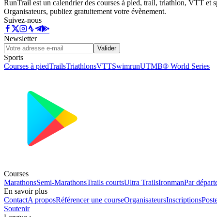
RunTrail est un calendrier des courses à pied, trail, triathlon, VTT et
Organisateurs, publiez gratuitement votre évènement.
Suivez-nous
Newsletter
Valider
Sports
Courses à pied
Trails
Triathlons
VTT
Swimrun
UTMB® World Series
Courses
Marathons
Semi-Marathons
Trails courts
Ultra Trails
Ironman
Par départ
En savoir plus
Contact
A propos
Référencer une course
Organisateurs
Inscriptions
Post
Soutenir