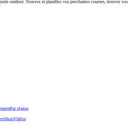
 sports outdoor. Trouvez et planifiez vos prochaines courses, trouvez vos
ement
Par région
ers
Shop
Vidéos