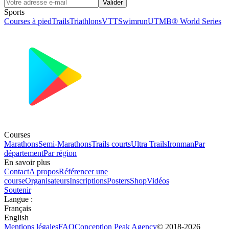
Valider
Sports
Courses à pied
Trails
Triathlons
VTT
Swimrun
UTMB® World Series
Courses
Marathons
Semi-Marathons
Trails courts
Ultra Trails
Ironman
Par
département
Par région
En savoir plus
Contact
A propos
Référencer une
course
Organisateurs
Inscriptions
Posters
Shop
Vidéos
Soutenir
Langue
:
Français
English
Mentions légales
FAQ
Conception
Peak Agency
© 2018-
2026