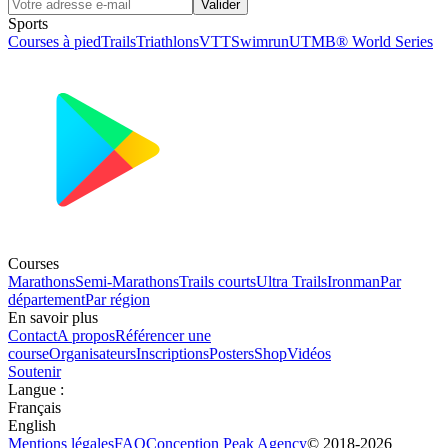
Valider
Sports
Courses à pied
Trails
Triathlons
VTT
Swimrun
UTMB® World Series
Courses
Marathons
Semi-Marathons
Trails courts
Ultra Trails
Ironman
Par
département
Par région
En savoir plus
Contact
A propos
Référencer une
course
Organisateurs
Inscriptions
Posters
Shop
Vidéos
Soutenir
Langue
:
Français
English
Mentions légales
FAQ
Conception
Peak Agency
© 2018-
2026