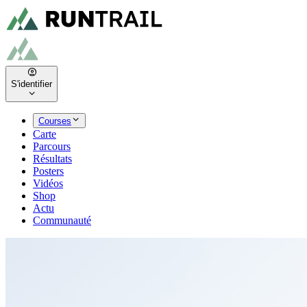
S'identifier
Courses
Carte
Parcours
Résultats
Posters
Vidéos
Shop
Actu
Communauté