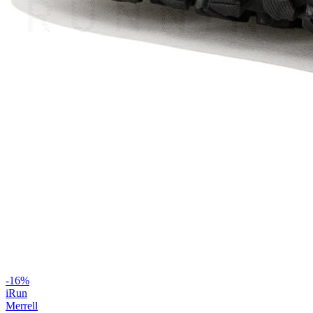
-
16
%
iRun
Merrell