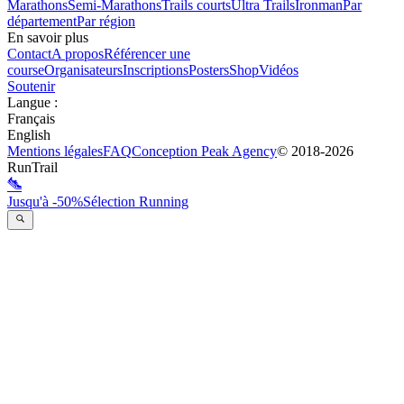
Marathons
Semi-Marathons
Trails courts
Ultra Trails
Ironman
Par
département
Par région
En savoir plus
Contact
A propos
Référencer une
course
Organisateurs
Inscriptions
Posters
Shop
Vidéos
Soutenir
Langue
:
Français
English
Mentions légales
FAQ
Conception
Peak Agency
© 2018-
2026
RunTrail
Jusqu'à -50%
Sélection Running