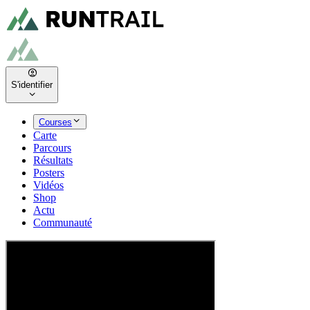
S'identifier
Courses
Carte
Parcours
Résultats
Posters
Vidéos
Shop
Actu
Communauté