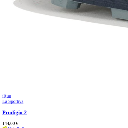
iRun
La Sportiva
Prodigio 2
144,00 €