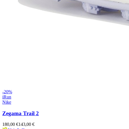
-
20
%
iRun
Nike
Zegama Trail 2
180,00 €
143,00 €