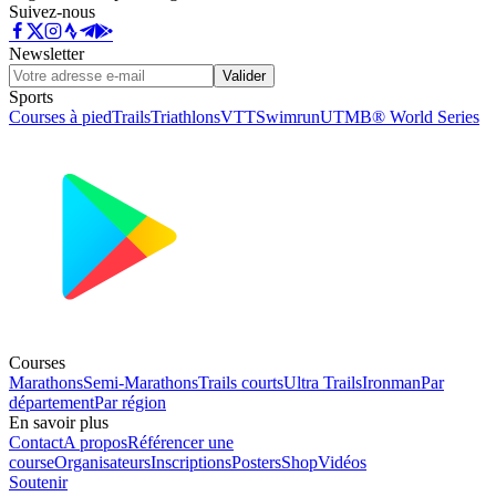
Suivez-nous
Newsletter
Valider
Sports
Courses à pied
Trails
Triathlons
VTT
Swimrun
UTMB® World Series
Courses
Marathons
Semi-Marathons
Trails courts
Ultra Trails
Ironman
Par
département
Par région
En savoir plus
Contact
A propos
Référencer une
course
Organisateurs
Inscriptions
Posters
Shop
Vidéos
Soutenir