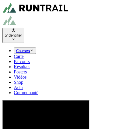
S'identifier
Courses
Carte
Parcours
Résultats
Posters
Vidéos
Shop
Actu
Communauté