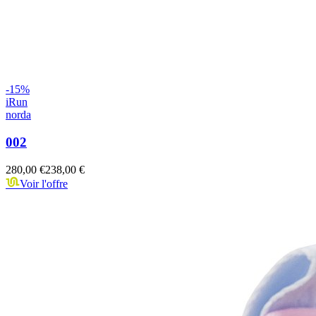
-
15
%
iRun
norda
002
280,00 €
238,00 €
Voir l'offre