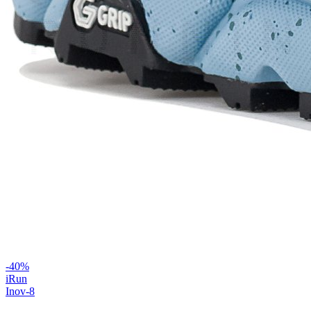
-
40
%
iRun
Inov-8