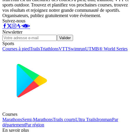
sports outdoor. Trouvez et planifiez vos prochaines courses, trouvez
vos résultats et rejoignez notrer grande communauté de sportifs.
Organisateurs, publiez gratuitement votre évènement.
Suivez-nous
Newsletter
Valider
Sports
Courses à pied
Trails
Triathlons
VTT
Swimrun
UTMB® World Series
Courses
Marathons
Semi-Marathons
Trails courts
Ultra Trails
Ironman
Par
département
Par région
En savoir plus