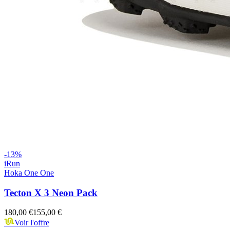
-
13
%
iRun
Hoka One One
Tecton X 3 Neon Pack
180,00 €
155,00 €
Voir l'offre