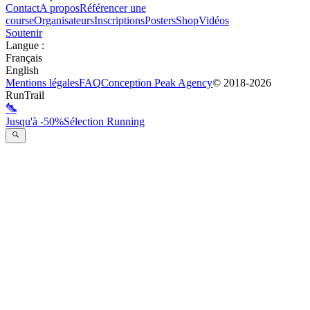
Contact
A propos
Référencer une
course
Organisateurs
Inscriptions
Posters
Shop
Vidéos
Soutenir
Langue
:
Français
English
Mentions légales
FAQ
Conception
Peak Agency
© 2018-
2026
RunTrail
Jusqu'à -50%
Sélection Running