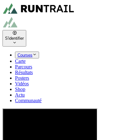
S'identifier
Courses
Carte
Parcours
Résultats
Posters
Vidéos
Shop
Actu
Communauté