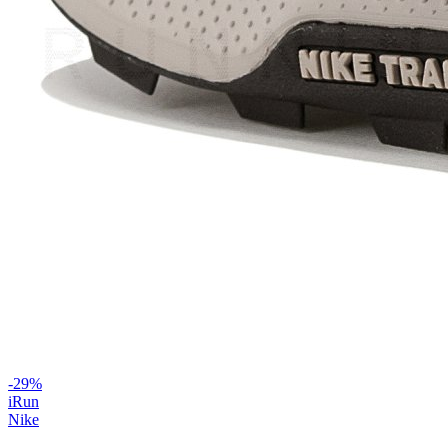
-
29
%
iRun
Nike