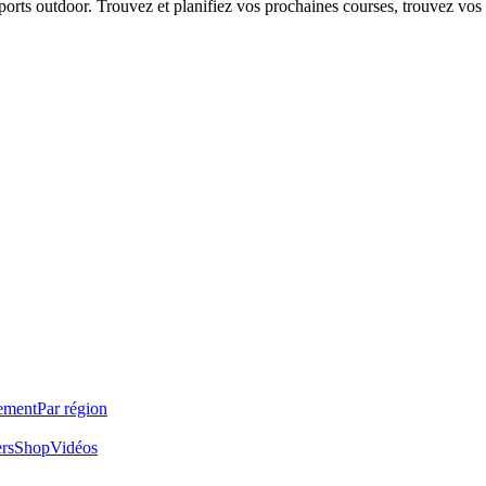
 sports outdoor. Trouvez et planifiez vos prochaines courses, trouvez vos
ement
Par région
ers
Shop
Vidéos