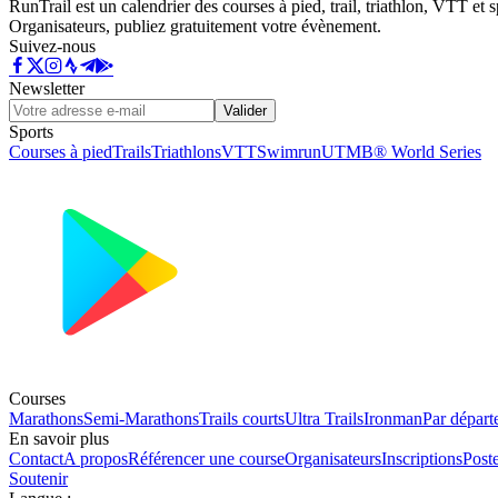
RunTrail est un calendrier des courses à pied, trail, triathlon, VTT et
Organisateurs, publiez gratuitement votre évènement.
Suivez-nous
Newsletter
Valider
Sports
Courses à pied
Trails
Triathlons
VTT
Swimrun
UTMB® World Series
Courses
Marathons
Semi-Marathons
Trails courts
Ultra Trails
Ironman
Par départ
En savoir plus
Contact
A propos
Référencer une course
Organisateurs
Inscriptions
Post
Soutenir