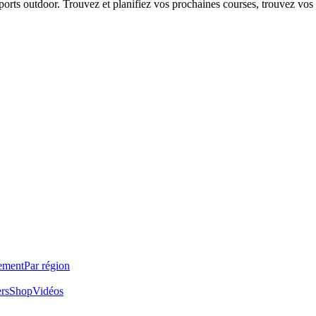
 sports outdoor. Trouvez et planifiez vos prochaines courses, trouvez vos
ement
Par région
ers
Shop
Vidéos