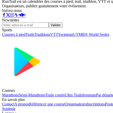
RunTrail est un calendrier des courses à pied, trail, triathlon, VTT et
Organisateurs, publiez gratuitement votre évènement.
Suivez-nous
Newsletter
Valider
Sports
Courses à pied
Trails
Triathlons
VTT
Swimrun
UTMB® World Series
Courses
Marathons
Semi-Marathons
Trails courts
Ultra Trails
Ironman
Par départ
En savoir plus
Contact
A propos
Référencer une course
Organisateurs
Inscriptions
Post
Soutenir