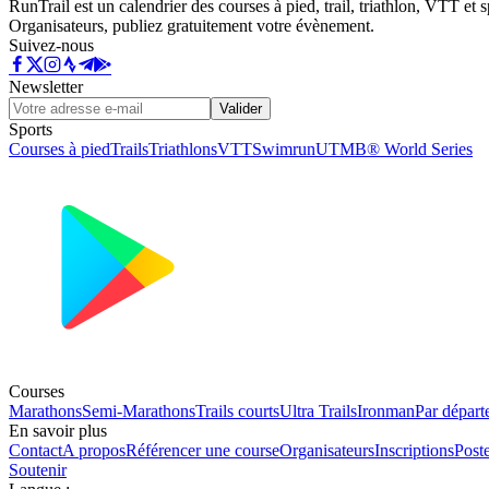
RunTrail est un calendrier des courses à pied, trail, triathlon, VTT et
Organisateurs, publiez gratuitement votre évènement.
Suivez-nous
Newsletter
Valider
Sports
Courses à pied
Trails
Triathlons
VTT
Swimrun
UTMB® World Series
Courses
Marathons
Semi-Marathons
Trails courts
Ultra Trails
Ironman
Par départ
En savoir plus
Contact
A propos
Référencer une course
Organisateurs
Inscriptions
Post
Soutenir