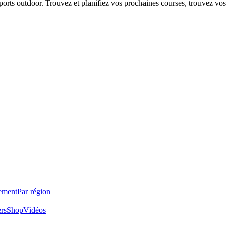
 sports outdoor. Trouvez et planifiez vos prochaines courses, trouvez vos
ement
Par région
ers
Shop
Vidéos