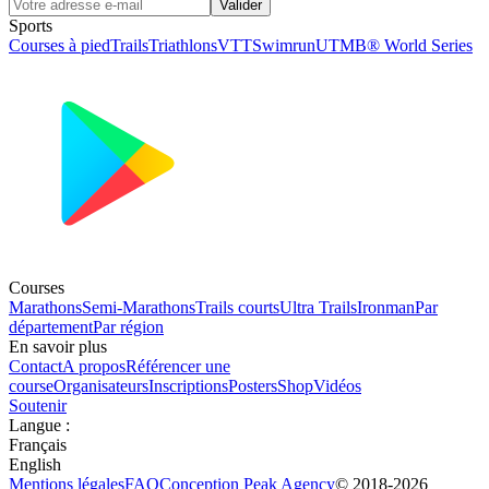
Valider
Sports
Courses à pied
Trails
Triathlons
VTT
Swimrun
UTMB® World Series
Courses
Marathons
Semi-Marathons
Trails courts
Ultra Trails
Ironman
Par
département
Par région
En savoir plus
Contact
A propos
Référencer une
course
Organisateurs
Inscriptions
Posters
Shop
Vidéos
Soutenir
Langue
:
Français
English
Mentions légales
FAQ
Conception
Peak Agency
© 2018-
2026