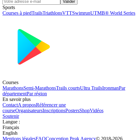
Valider
Sports
Courses à pied
Trails
Triathlons
VTT
Swimrun
UTMB® World Series
Courses
Marathons
Semi-Marathons
Trails courts
Ultra Trails
Ironman
Par
département
Par région
En savoir plus
Contact
A propos
Référencer une
course
Organisateurs
Inscriptions
Posters
Shop
Vidéos
Soutenir
Langue
:
Français
English
Mentions légales
FAQ
Conception
Peak Agency
© 2018-
2026