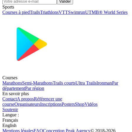
Valider
Sports
Courses à pied
Trails
Triathlons
VTT
Swimrun
UTMB® World Series
Courses
Marathons
Semi-Marathons
Trails courts
Ultra Trails
Ironman
Par
département
Par région
En savoir plus
Contact
A propos
Référencer une
course
Organisateurs
Inscriptions
Posters
Shop
Vidéos
Soutenir
Langue
:
Français
English
Mentions légales
FAQ
Conception
Peak Agency
© 2018-
2026