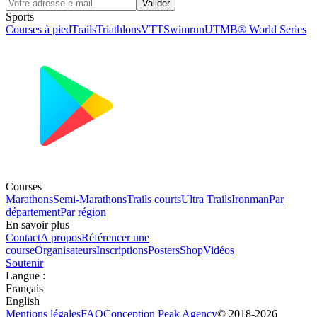
Valider
Sports
Courses à pied
Trails
Triathlons
VTT
Swimrun
UTMB® World Series
Courses
Marathons
Semi-Marathons
Trails courts
Ultra Trails
Ironman
Par
département
Par région
En savoir plus
Contact
A propos
Référencer une
course
Organisateurs
Inscriptions
Posters
Shop
Vidéos
Soutenir
Langue
:
Français
English
Mentions légales
FAQ
Conception
Peak Agency
© 2018-
2026