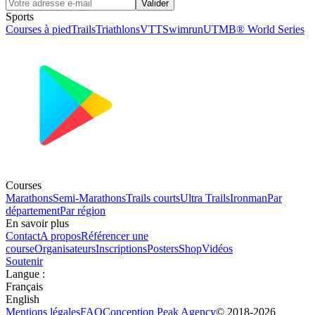
Valider
Sports
Courses à pied
Trails
Triathlons
VTT
Swimrun
UTMB® World Series
Courses
Marathons
Semi-Marathons
Trails courts
Ultra Trails
Ironman
Par
département
Par région
En savoir plus
Contact
A propos
Référencer une
course
Organisateurs
Inscriptions
Posters
Shop
Vidéos
Soutenir
Langue
:
Français
English
Mentions légales
FAQ
Conception
Peak Agency
© 2018-
2026