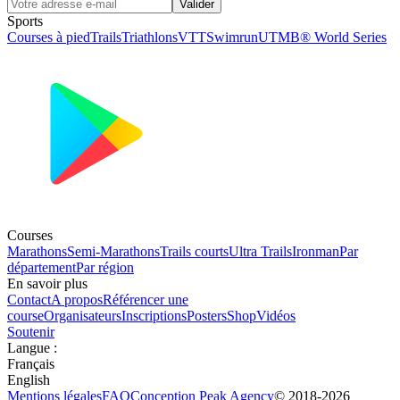
Valider
Sports
Courses à pied
Trails
Triathlons
VTT
Swimrun
UTMB® World Series
Courses
Marathons
Semi-Marathons
Trails courts
Ultra Trails
Ironman
Par
département
Par région
En savoir plus
Contact
A propos
Référencer une
course
Organisateurs
Inscriptions
Posters
Shop
Vidéos
Soutenir
Langue
:
Français
English
Mentions légales
FAQ
Conception
Peak Agency
© 2018-
2026