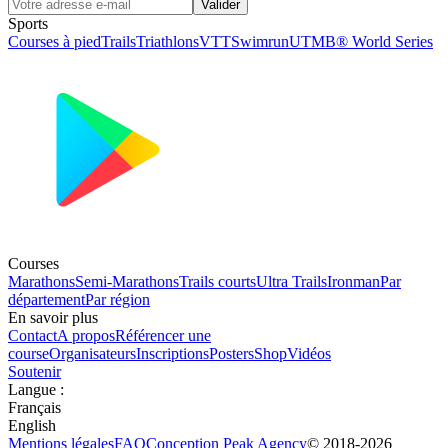
Valider
Sports
Courses à pied
Trails
Triathlons
VTT
Swimrun
UTMB® World Series
Courses
Marathons
Semi-Marathons
Trails courts
Ultra Trails
Ironman
Par
département
Par région
En savoir plus
Contact
A propos
Référencer une
course
Organisateurs
Inscriptions
Posters
Shop
Vidéos
Soutenir
Langue
:
Français
English
Mentions légales
FAQ
Conception
Peak Agency
© 2018-
2026