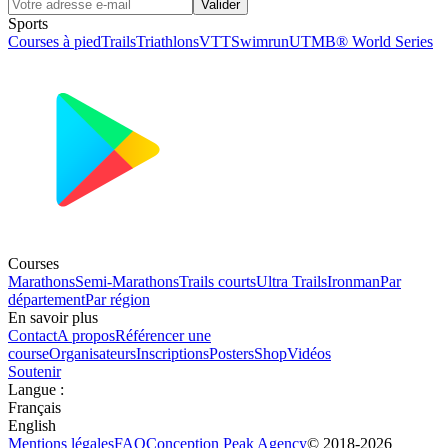
Valider
Sports
Courses à pied
Trails
Triathlons
VTT
Swimrun
UTMB® World Series
Courses
Marathons
Semi-Marathons
Trails courts
Ultra Trails
Ironman
Par
département
Par région
En savoir plus
Contact
A propos
Référencer une
course
Organisateurs
Inscriptions
Posters
Shop
Vidéos
Soutenir
Langue
:
Français
English
Mentions légales
FAQ
Conception
Peak Agency
© 2018-
2026