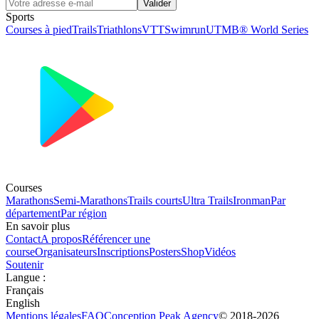
Valider
Sports
Courses à pied
Trails
Triathlons
VTT
Swimrun
UTMB® World Series
Courses
Marathons
Semi-Marathons
Trails courts
Ultra Trails
Ironman
Par
département
Par région
En savoir plus
Contact
A propos
Référencer une
course
Organisateurs
Inscriptions
Posters
Shop
Vidéos
Soutenir
Langue
:
Français
English
Mentions légales
FAQ
Conception
Peak Agency
© 2018-
2026