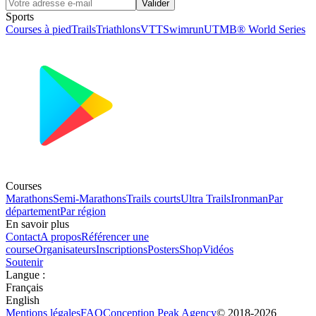
Valider
Sports
Courses à pied
Trails
Triathlons
VTT
Swimrun
UTMB® World Series
Courses
Marathons
Semi-Marathons
Trails courts
Ultra Trails
Ironman
Par
département
Par région
En savoir plus
Contact
A propos
Référencer une
course
Organisateurs
Inscriptions
Posters
Shop
Vidéos
Soutenir
Langue
:
Français
English
Mentions légales
FAQ
Conception
Peak Agency
© 2018-
2026