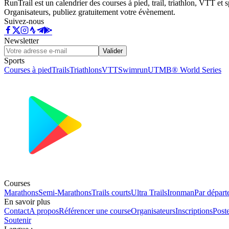
RunTrail est un calendrier des courses à pied, trail, triathlon, VTT et
Organisateurs, publiez gratuitement votre évènement.
Suivez-nous
Newsletter
Valider
Sports
Courses à pied
Trails
Triathlons
VTT
Swimrun
UTMB® World Series
Courses
Marathons
Semi-Marathons
Trails courts
Ultra Trails
Ironman
Par départ
En savoir plus
Contact
A propos
Référencer une course
Organisateurs
Inscriptions
Post
Soutenir