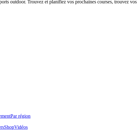
 sports outdoor. Trouvez et planifiez vos prochaines courses, trouvez vos
ement
Par région
ers
Shop
Vidéos