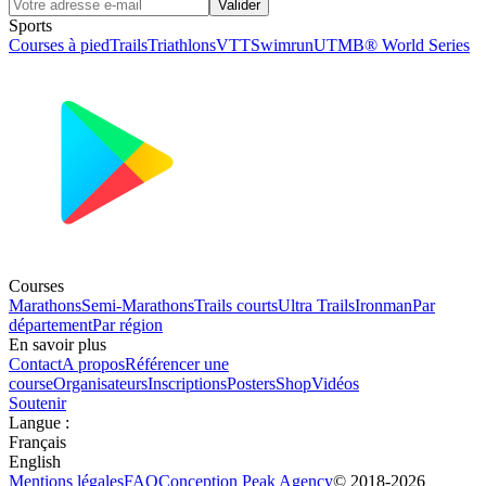
Valider
Sports
Courses à pied
Trails
Triathlons
VTT
Swimrun
UTMB® World Series
Courses
Marathons
Semi-Marathons
Trails courts
Ultra Trails
Ironman
Par
département
Par région
En savoir plus
Contact
A propos
Référencer une
course
Organisateurs
Inscriptions
Posters
Shop
Vidéos
Soutenir
Langue
:
Français
English
Mentions légales
FAQ
Conception
Peak Agency
© 2018-
2026