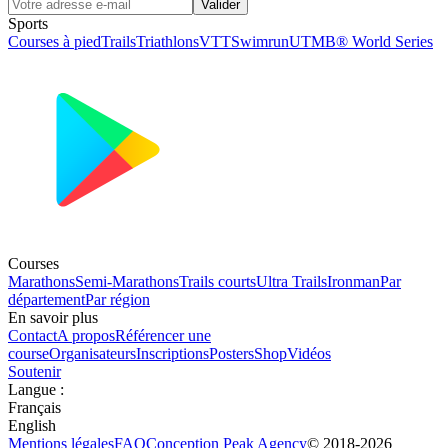
Valider
Sports
Courses à pied
Trails
Triathlons
VTT
Swimrun
UTMB® World Series
Courses
Marathons
Semi-Marathons
Trails courts
Ultra Trails
Ironman
Par
département
Par région
En savoir plus
Contact
A propos
Référencer une
course
Organisateurs
Inscriptions
Posters
Shop
Vidéos
Soutenir
Langue
:
Français
English
Mentions légales
FAQ
Conception
Peak Agency
© 2018-
2026